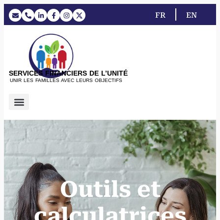
FR
EN
SERVICES FINANCIERS DE L’UNITÉ
UNIR LES FAMILLES AVEC LEURS OBJECTIFS
Prestations de service
Outils et
calculatrices