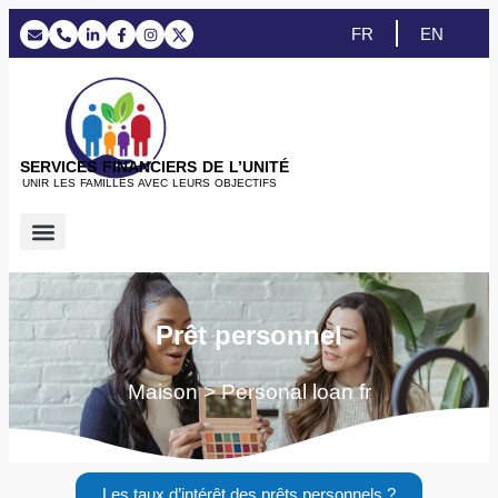
FR
EN
SERVICES FINANCIERS DE L’UNITÉ
UNIR LES FAMILLES AVEC LEURS OBJECTIFS
Prestations de service
Prêt personnel
Maison > Personal loan fr
Les taux d’intérêt des prêts personnels ?