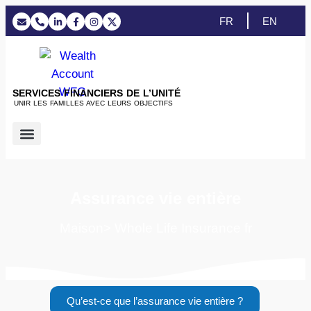
FR
EN
SERVICES FINANCIERS DE L’UNITÉ
UNIR LES FAMILLES AVEC LEURS OBJECTIFS
Prestations de service
Assurance vie entière
Maison> Whole Life Insurance fr
Qu’est-ce que l’assurance vie entière ?