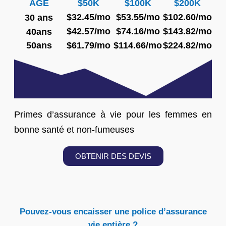
AGE
$50K
$100K
$200K
$32.45/mo
$53.55/mo
$102.60/mo
30 ans
$42.57/mo
$74.16/mo
$143.82/mo
40ans
50ans
$61.79/mo
$114.66/mo
$224.82/mo
Primes d’assurance à vie pour les femmes en
bonne santé et non-fumeuses
OBTENIR DES DEVIS
Pouvez-vous encaisser une police d’assurance
vie entière ?