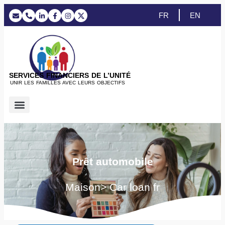
FR
EN
SERVICES FINANCIERS DE L’UNITÉ
UNIR LES FAMILLES AVEC LEURS OBJECTIFS
Prestations de service
Prêt automobile
Maison> Car loan fr