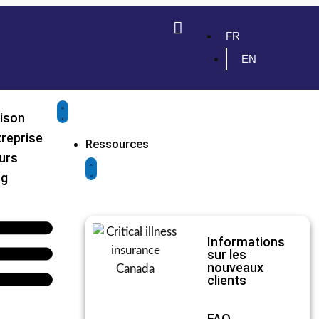
FR
EN
ison
reprise
Ressources
urs
og
Informations
sur les
nouveaux
clients
FAQ